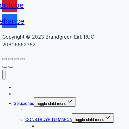
outube
ehance
Copyright © 2023 Brandgreen Eirl. RUC:
20606552352
Inicio
Be Mindful
Soluciones
Toggle child menu
EXPLORA TU MERCADO
CONSTRUYE TU MARCA
Toggle child menu
Proyectos